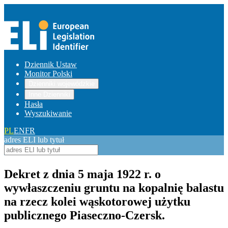
Dziennik Ustaw
Monitor Polski
Dzienniki wojewódzkie
Inne Dzienniki
Hasła
Wyszukiwanie
PL
EN
FR
adres ELI lub tytuł
Dekret z dnia 5 maja 1922 r. o
wywłaszczeniu gruntu na kopalnię balastu
na rzecz kolei wąskotorowej użytku
publicznego Piaseczno-Czersk.