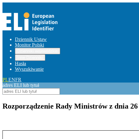
Dziennik Ustaw
Monitor Polski
Dzienniki wojewódzkie
Inne Dzienniki
Hasła
Wyszukiwanie
PL
EN
FR
adres ELI lub tytuł
Rozporządzenie Rady Ministrów z dnia 26 
Pokaż treść w pełnym oknie