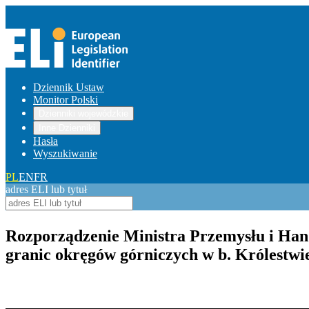
Dziennik Ustaw
Monitor Polski
Dzienniki wojewódzkie
Inne Dzienniki
Hasła
Wyszukiwanie
PL
EN
FR
adres ELI lub tytuł
Rozporządzenie Ministra Przemysłu i Handl
granic okręgów górniczych w b. Królestwi
Pokaż treść w pełnym oknie