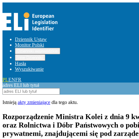
Dziennik Ustaw
Monitor Polski
Dzienniki wojewódzkie
Inne Dzienniki
Hasła
Wyszukiwanie
PL
EN
FR
adres ELI lub tytuł
Istnieją
akty zmieniające
dla tego aktu.
Rozporządzenie Ministra Kolei z dnia 9 k
oraz Rolnictwa i Dóbr Państwowych o pobi
prywatnemi, znajdującemi się pod zarzą