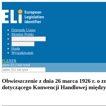
Dziennik Ustaw
Monitor Polski
Dzienniki wojewódzkie
Inne Dzienniki
Hasła
Wyszukiwanie
PL
EN
FR
adres ELI lub tytuł
Obwieszczenie z dnia 26 marca 1926 r. o z
dotyczącego Konwencji Handlowej między P
Pokaż treść w pełnym oknie