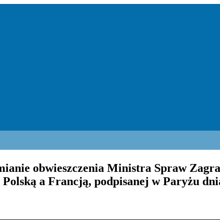
mianie obwieszczenia Ministra Spraw Zagrani
olską a Francją, podpisanej w Paryżu dnia