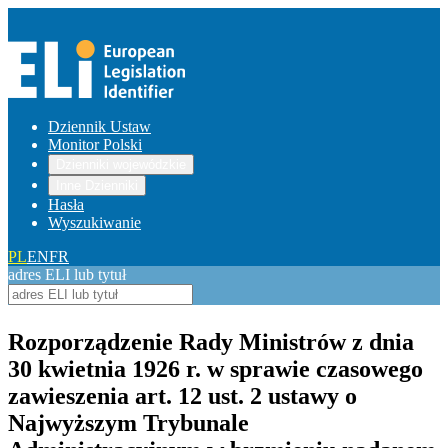
Dziennik Ustaw
Monitor Polski
Dzienniki wojewódzkie
Inne Dzienniki
Hasła
Wyszukiwanie
PL
EN
FR
adres ELI lub tytuł
Rozporządzenie Rady Ministrów z dnia
30 kwietnia 1926 r. w sprawie czasowego
zawieszenia art. 12 ust. 2 ustawy o
Najwyższym Trybunale