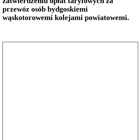
zatwierdzeniu opłat taryfowych za
przewóz osób bydgoskiemi
wąskotorowemi kolejami powiatowemi.
Pokaż treść w pełnym oknie