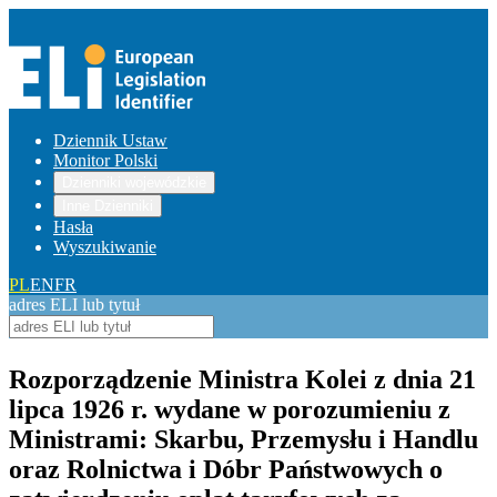
Dziennik Ustaw
Monitor Polski
Dzienniki wojewódzkie
Inne Dzienniki
Hasła
Wyszukiwanie
PL
EN
FR
adres ELI lub tytuł
Rozporządzenie Ministra Kolei z dnia 21
lipca 1926 r. wydane w porozumieniu z
Ministrami: Skarbu, Przemysłu i Handlu
oraz Rolnictwa i Dóbr Państwowych o