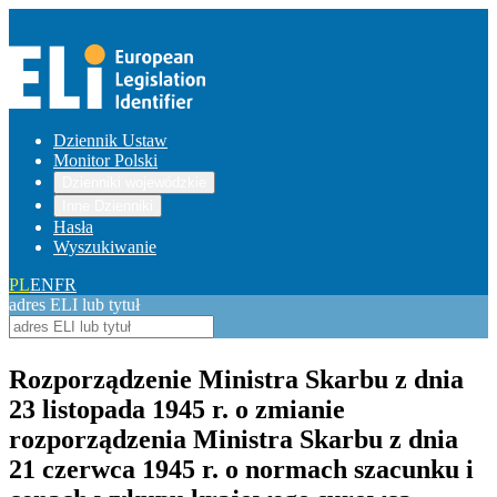
Dziennik Ustaw
Monitor Polski
Dzienniki wojewódzkie
Inne Dzienniki
Hasła
Wyszukiwanie
PL
EN
FR
adres ELI lub tytuł
Rozporządzenie Ministra Skarbu z dnia
23 listopada 1945 r. o zmianie
rozporządzenia Ministra Skarbu z dnia
21 czerwca 1945 r. o normach szacunku i