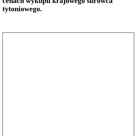
cenach wykupu krajowego surowca
tytoniowego.
Pokaż treść w pełnym oknie