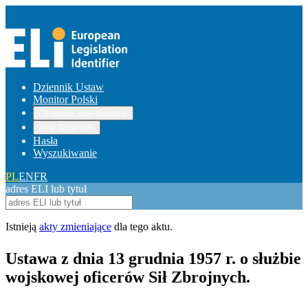
Dziennik Ustaw
Monitor Polski
Dzienniki wojewódzkie
Inne Dzienniki
Hasła
Wyszukiwanie
PL
EN
FR
adres ELI lub tytuł
Istnieją
akty zmieniające
dla tego aktu.
Ustawa z dnia 13 grudnia 1957 r. o służbie
wojskowej oficerów Sił Zbrojnych.