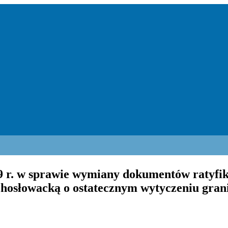
59 r. w sprawie wymiany dokumentów ratyf
hosłowacką o ostatecznym wytyczeniu gran