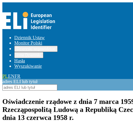
Dziennik Ustaw
Monitor Polski
Dzienniki wojewódzkie
Inne Dzienniki
Hasła
Wyszukiwanie
PL
EN
FR
adres ELI lub tytuł
Oświadczenie rządowe z dnia 7 marca 19
Rzecząpospolitą Ludową a Republiką Czec
dnia 13 czerwca 1958 r.