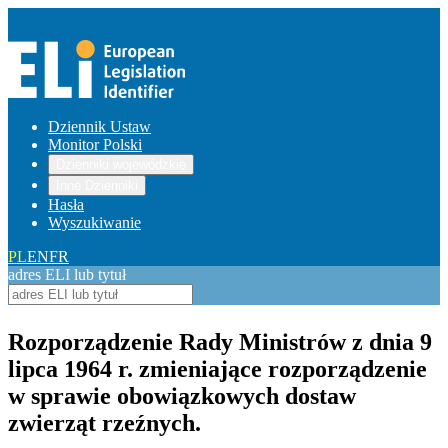
Dziennik Ustaw
Monitor Polski
Dzienniki wojewódzkie
Inne Dzienniki
Hasła
Wyszukiwanie
PL
EN
FR
adres ELI lub tytuł
Rozporządzenie Rady Ministrów z dnia 9
lipca 1964 r. zmieniające rozporządzenie
w sprawie obowiązkowych dostaw
zwierząt rzeźnych.