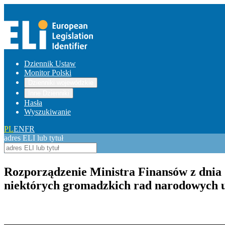
Dziennik Ustaw
Monitor Polski
Dzienniki wojewódzkie
Inne Dzienniki
Hasła
Wyszukiwanie
PL
EN
FR
adres ELI lub tytuł
Rozporządzenie Ministra Finansów z dnia 
niektórych gromadzkich rad narodowych up
Pokaż treść w pełnym oknie