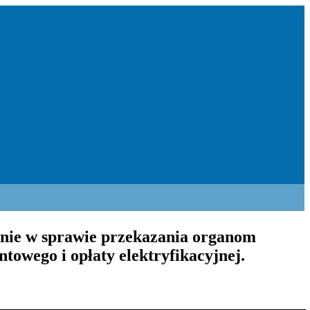
enie w sprawie przekazania organom
owego i opłaty elektryfikacyjnej.