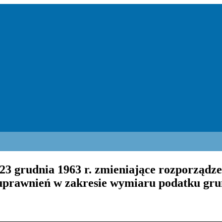
23 grudnia 1963 r. zmieniające rozporządz
rawnień w zakresie wymiaru podatku grunt