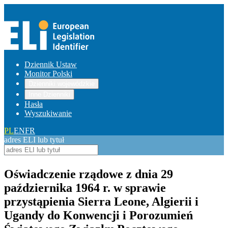
Dziennik Ustaw
Monitor Polski
Dzienniki wojewódzkie
Inne Dzienniki
Hasła
Wyszukiwanie
PL
EN
FR
adres ELI lub tytuł
Oświadczenie rządowe z dnia 29
października 1964 r. w sprawie
przystąpienia Sierra Leone, Algierii i
Ugandy do Konwencji i Porozumień