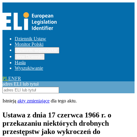
Dziennik Ustaw
Monitor Polski
Dzienniki wojewódzkie
Inne Dzienniki
Hasła
Wyszukiwanie
PL
EN
FR
adres ELI lub tytuł
Istnieją
akty zmieniające
dla tego aktu.
Ustawa z dnia 17 czerwca 1966 r. o
przekazaniu niektórych drobnych
przestępstw jako wykroczeń do