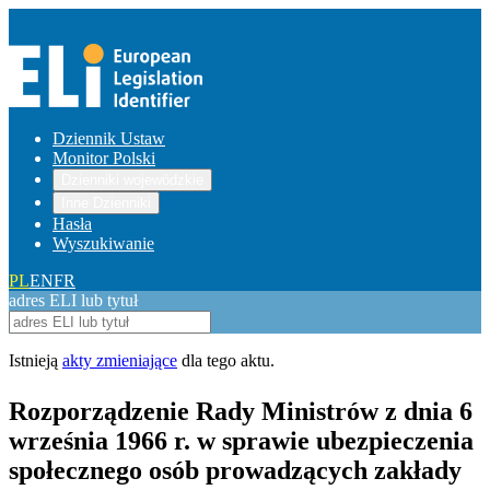
Dziennik Ustaw
Monitor Polski
Dzienniki wojewódzkie
Inne Dzienniki
Hasła
Wyszukiwanie
PL
EN
FR
adres ELI lub tytuł
Istnieją
akty zmieniające
dla tego aktu.
Rozporządzenie Rady Ministrów z dnia 6
września 1966 r. w sprawie ubezpieczenia
społecznego osób prowadzących zakłady