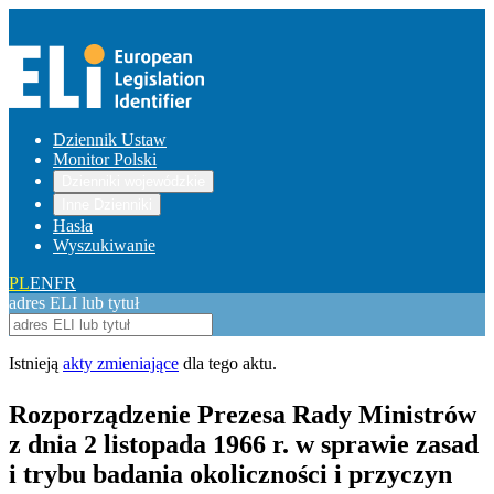
Dziennik Ustaw
Monitor Polski
Dzienniki wojewódzkie
Inne Dzienniki
Hasła
Wyszukiwanie
PL
EN
FR
adres ELI lub tytuł
Istnieją
akty zmieniające
dla tego aktu.
Rozporządzenie Prezesa Rady Ministrów
z dnia 2 listopada 1966 r. w sprawie zasad
i trybu badania okoliczności i przyczyn