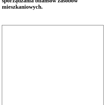
sporządzania bilansów zasobów
mieszkaniowych.
Pokaż treść w pełnym oknie