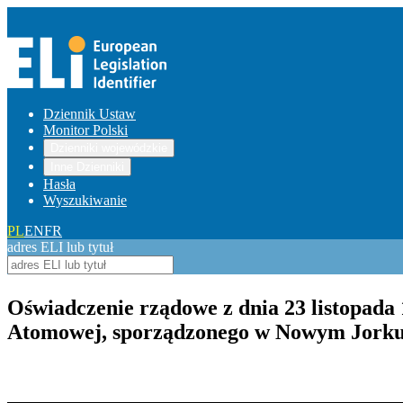
Dziennik Ustaw
Monitor Polski
Dzienniki wojewódzkie
Inne Dzienniki
Hasła
Wyszukiwanie
PL
EN
FR
adres ELI lub tytuł
Oświadczenie rządowe z dnia 23 listopada
Atomowej, sporządzonego w Nowym Jorku d
Pokaż treść w pełnym oknie