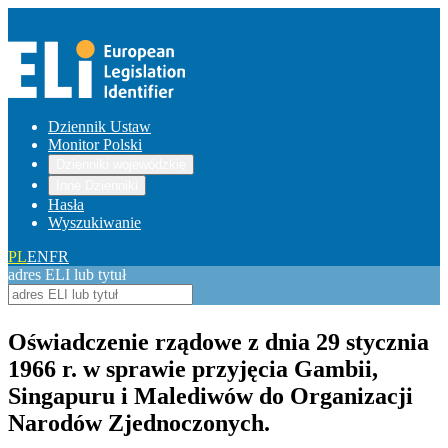
Dziennik Ustaw
Monitor Polski
Dzienniki wojewódzkie
Inne Dzienniki
Hasła
Wyszukiwanie
PL
EN
FR
adres ELI lub tytuł
Oświadczenie rządowe z dnia 29 stycznia
1966 r. w sprawie przyjęcia Gambii,
Singapuru i Malediwów do Organizacji
Narodów Zjednoczonych.