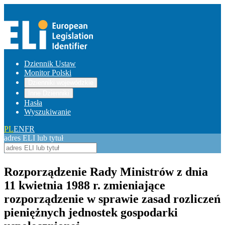
Dziennik Ustaw
Monitor Polski
Dzienniki wojewódzkie
Inne Dzienniki
Hasła
Wyszukiwanie
PL
EN
FR
adres ELI lub tytuł
Rozporządzenie Rady Ministrów z dnia
11 kwietnia 1988 r. zmieniające
rozporządzenie w sprawie zasad rozliczeń
pieniężnych jednostek gospodarki