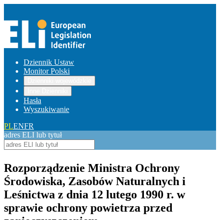
Dziennik Ustaw
Monitor Polski
Dzienniki wojewódzkie
Inne Dzienniki
Hasła
Wyszukiwanie
PL
EN
FR
adres ELI lub tytuł
Rozporządzenie Ministra Ochrony
Środowiska, Zasobów Naturalnych i
Leśnictwa z dnia 12 lutego 1990 r. w
sprawie ochrony powietrza przed