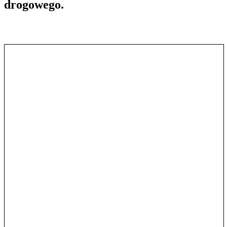
drogowego.
Pokaż treść w pełnym oknie