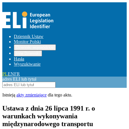
Dziennik Ustaw
Monitor Polski
Dzienniki wojewódzkie
Inne Dzienniki
Hasła
Wyszukiwanie
PL
EN
FR
adres ELI lub tytuł
Istnieją
akty zmieniające
dla tego aktu.
Ustawa z dnia 26 lipca 1991 r. o
warunkach wykonywania
międzynarodowego transportu