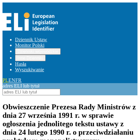
Dziennik Ustaw
Monitor Polski
Dzienniki wojewódzkie
Inne Dzienniki
Hasła
Wyszukiwanie
PL
EN
FR
adres ELI lub tytuł
Obwieszczenie Prezesa Rady Ministrów z
dnia 27 września 1991 r. w sprawie
ogłoszenia jednolitego tekstu ustawy z
dnia 24 lutego 1990 r. o przeciwdziałaniu