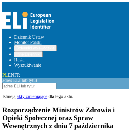
Dziennik Ustaw
Monitor Polski
Dzienniki wojewódzkie
Inne Dzienniki
Hasła
Wyszukiwanie
PL
EN
FR
adres ELI lub tytuł
Istnieją
akty zmieniające
dla tego aktu.
Rozporządzenie Ministrów Zdrowia i
Opieki Społecznej oraz Spraw
Wewnętrznych z dnia 7 października