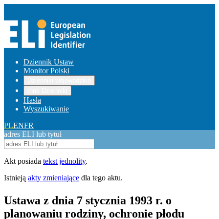
Dziennik Ustaw
Monitor Polski
Dzienniki wojewódzkie
Inne Dzienniki
Hasła
Wyszukiwanie
PL
EN
FR
adres ELI lub tytuł
Akt posiada
tekst jednolity
.
Istnieją
akty zmieniające
dla tego aktu.
Ustawa z dnia 7 stycznia 1993 r. o
planowaniu rodziny, ochronie płodu