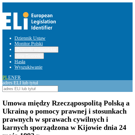
Dziennik Ustaw
Monitor Polski
Dzienniki wojewódzkie
Inne Dzienniki
Hasła
Wyszukiwanie
PL
EN
FR
adres ELI lub tytuł
Umowa między Rzecząpospolitą Polską a
Ukrainą o pomocy prawnej i stosunkach
prawnych w sprawach cywilnych i
karnych sporządzona w Kijowie dnia 24