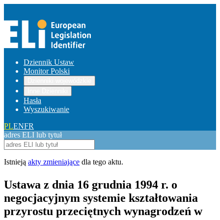
Dziennik Ustaw
Monitor Polski
Dzienniki wojewódzkie
Inne Dzienniki
Hasła
Wyszukiwanie
PL
EN
FR
adres ELI lub tytuł
Istnieją
akty zmieniające
dla tego aktu.
Ustawa z dnia 16 grudnia 1994 r. o
negocjacyjnym systemie kształtowania
przyrostu przeciętnych wynagrodzeń w