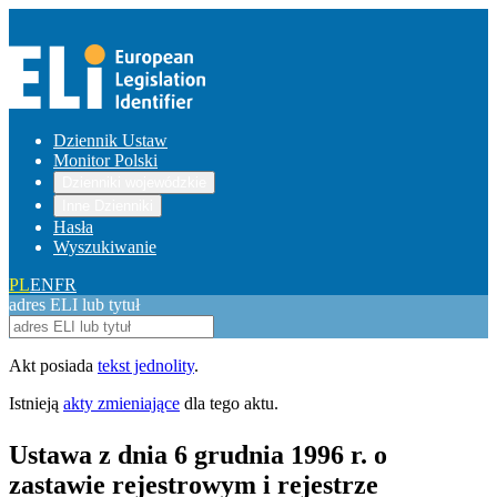
Dziennik Ustaw
Monitor Polski
Dzienniki wojewódzkie
Inne Dzienniki
Hasła
Wyszukiwanie
PL
EN
FR
adres ELI lub tytuł
Akt posiada
tekst jednolity
.
Istnieją
akty zmieniające
dla tego aktu.
Ustawa z dnia 6 grudnia 1996 r. o
zastawie rejestrowym i rejestrze