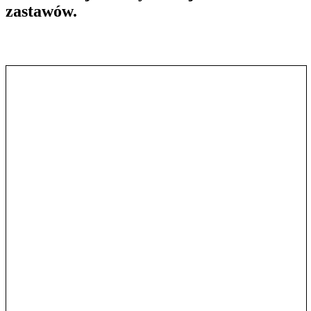
zastawów.
Pokaż treść w pełnym oknie