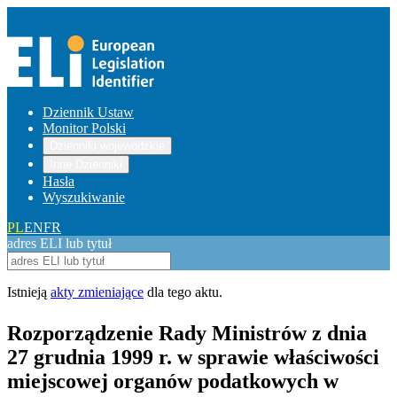
Dziennik Ustaw
Monitor Polski
Dzienniki wojewódzkie
Inne Dzienniki
Hasła
Wyszukiwanie
PL
EN
FR
adres ELI lub tytuł
Istnieją
akty zmieniające
dla tego aktu.
Rozporządzenie Rady Ministrów z dnia
27 grudnia 1999 r. w sprawie właściwości
miejscowej organów podatkowych w