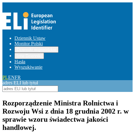
Dziennik Ustaw
Monitor Polski
Dzienniki wojewódzkie
Inne Dzienniki
Hasła
Wyszukiwanie
PL
EN
FR
adres ELI lub tytuł
Rozporządzenie Ministra Rolnictwa i
Rozwoju Wsi z dnia 18 grudnia 2002 r. w
sprawie wzoru świadectwa jakości
handlowej.