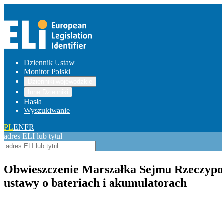
Dziennik Ustaw
Monitor Polski
Dzienniki wojewódzkie
Inne Dzienniki
Hasła
Wyszukiwanie
PL
EN
FR
adres ELI lub tytuł
Obwieszczenie Marszałka Sejmu Rzeczypospo
ustawy o bateriach i akumulatorach
Pokaż treść w pełnym oknie