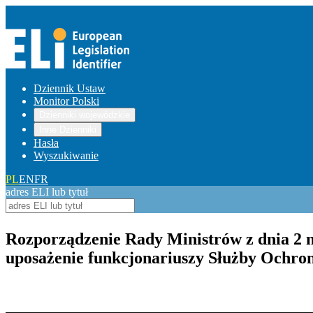
Dziennik Ustaw
Monitor Polski
Dzienniki wojewódzkie
Inne Dzienniki
Hasła
Wyszukiwanie
PL
EN
FR
adres ELI lub tytuł
Rozporządzenie Rady Ministrów z dnia 2 m
uposażenie funkcjonariuszy Służby Ochro
Pokaż treść w pełnym oknie