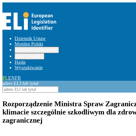
Dziennik Ustaw
Monitor Polski
Dzienniki wojewódzkie
Inne Dzienniki
Hasła
Wyszukiwanie
PL
EN
FR
adres ELI lub tytuł
Rozporządzenie Ministra Spraw Zagraniczn
klimacie szczególnie szkodliwym dla zdro
zagranicznej