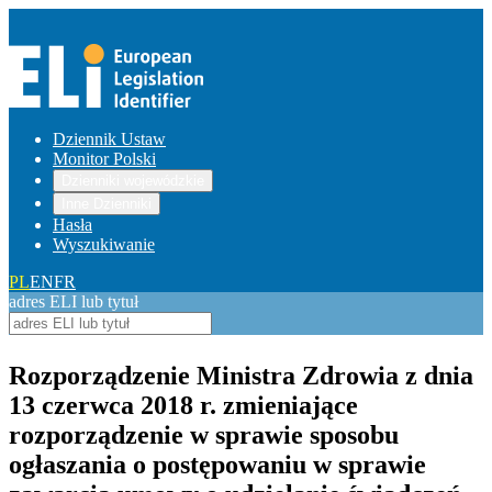
Dziennik Ustaw
Monitor Polski
Dzienniki wojewódzkie
Inne Dzienniki
Hasła
Wyszukiwanie
PL
EN
FR
adres ELI lub tytuł
Rozporządzenie Ministra Zdrowia z dnia
13 czerwca 2018 r. zmieniające
rozporządzenie w sprawie sposobu
ogłaszania o postępowaniu w sprawie