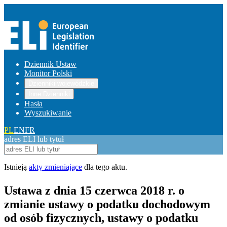
Dziennik Ustaw
Monitor Polski
Dzienniki wojewódzkie
Inne Dzienniki
Hasła
Wyszukiwanie
PL
EN
FR
adres ELI lub tytuł
Istnieją
akty zmieniające
dla tego aktu.
Ustawa z dnia 15 czerwca 2018 r. o
zmianie ustawy o podatku dochodowym
od osób fizycznych, ustawy o podatku