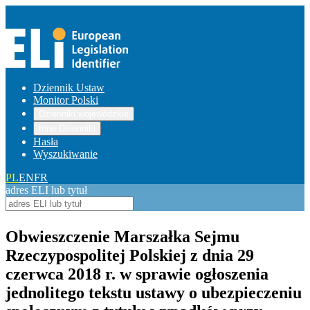
Dziennik Ustaw
Monitor Polski
Dzienniki wojewódzkie
Inne Dzienniki
Hasła
Wyszukiwanie
PL
EN
FR
adres ELI lub tytuł
Obwieszczenie Marszałka Sejmu
Rzeczypospolitej Polskiej z dnia 29
czerwca 2018 r. w sprawie ogłoszenia
jednolitego tekstu ustawy o ubezpieczeniu