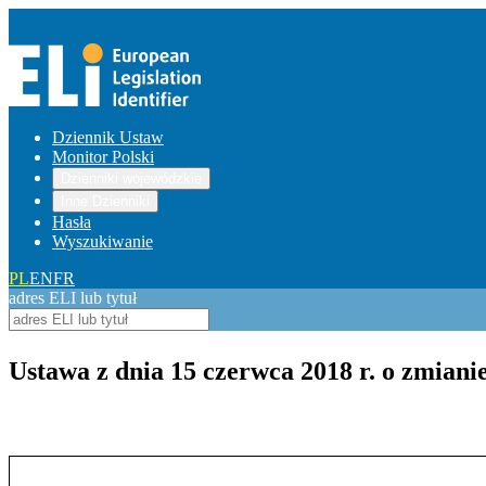
Dziennik Ustaw
Monitor Polski
Dzienniki wojewódzkie
Inne Dzienniki
Hasła
Wyszukiwanie
PL
EN
FR
adres ELI lub tytuł
Ustawa z dnia 15 czerwca 2018 r. o zmian
Pokaż treść w pełnym oknie