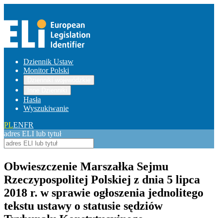
Dziennik Ustaw
Monitor Polski
Dzienniki wojewódzkie
Inne Dzienniki
Hasła
Wyszukiwanie
PL
EN
FR
adres ELI lub tytuł
Obwieszczenie Marszałka Sejmu
Rzeczypospolitej Polskiej z dnia 5 lipca
2018 r. w sprawie ogłoszenia jednolitego
tekstu ustawy o statusie sędziów