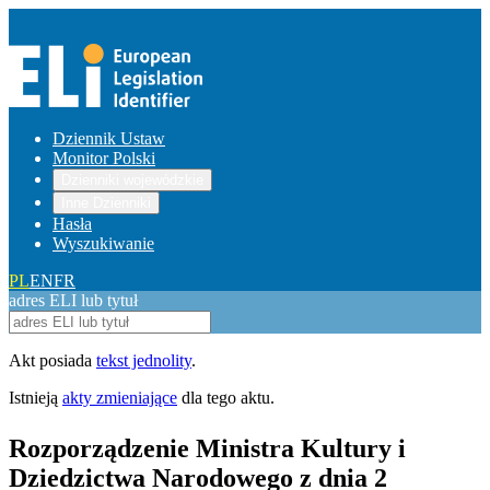
Dziennik Ustaw
Monitor Polski
Dzienniki wojewódzkie
Inne Dzienniki
Hasła
Wyszukiwanie
PL
EN
FR
adres ELI lub tytuł
Akt posiada
tekst jednolity
.
Istnieją
akty zmieniające
dla tego aktu.
Rozporządzenie Ministra Kultury i
Dziedzictwa Narodowego z dnia 2