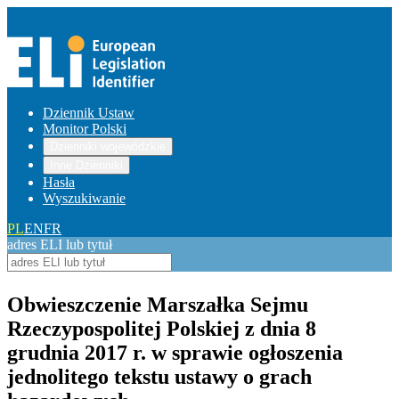
Dziennik Ustaw
Monitor Polski
Dzienniki wojewódzkie
Inne Dzienniki
Hasła
Wyszukiwanie
PL
EN
FR
adres ELI lub tytuł
Obwieszczenie Marszałka Sejmu
Rzeczypospolitej Polskiej z dnia 8
grudnia 2017 r. w sprawie ogłoszenia
jednolitego tekstu ustawy o grach