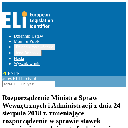
Dziennik Ustaw
Monitor Polski
Dzienniki wojewódzkie
Inne Dzienniki
Hasła
Wyszukiwanie
PL
EN
FR
adres ELI lub tytuł
Rozporządzenie Ministra Spraw
Wewnętrznych i Administracji z dnia 24
sierpnia 2018 r. zmieniające
rozporządzenie w sprawie stawek