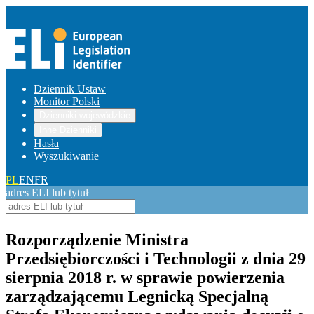
Dziennik Ustaw
Monitor Polski
Dzienniki wojewódzkie
Inne Dzienniki
Hasła
Wyszukiwanie
PL
EN
FR
adres ELI lub tytuł
Rozporządzenie Ministra
Przedsiębiorczości i Technologii z dnia 29
sierpnia 2018 r. w sprawie powierzenia
zarządzającemu Legnicką Specjalną