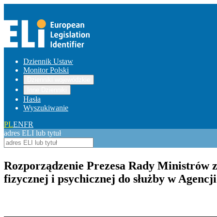
Dziennik Ustaw
Monitor Polski
Dzienniki wojewódzkie
Inne Dzienniki
Hasła
Wyszukiwanie
PL
EN
FR
adres ELI lub tytuł
Rozporządzenie Prezesa Rady Ministrów z 
fizycznej i psychicznej do służby w Agen
Pokaż treść w pełnym oknie