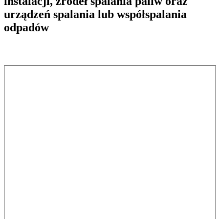
instalacji, źródeł spalania paliw oraz
urządzeń spalania lub współspalania
odpadów
Pokaż treść w pełnym oknie