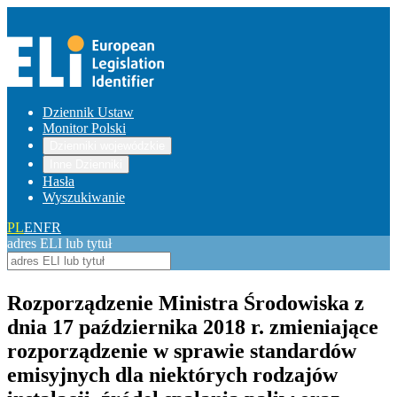
Dziennik Ustaw
Monitor Polski
Dzienniki wojewódzkie
Inne Dzienniki
Hasła
Wyszukiwanie
PL
EN
FR
adres ELI lub tytuł
Rozporządzenie Ministra Środowiska z
dnia 17 października 2018 r. zmieniające
rozporządzenie w sprawie standardów
emisyjnych dla niektórych rodzajów