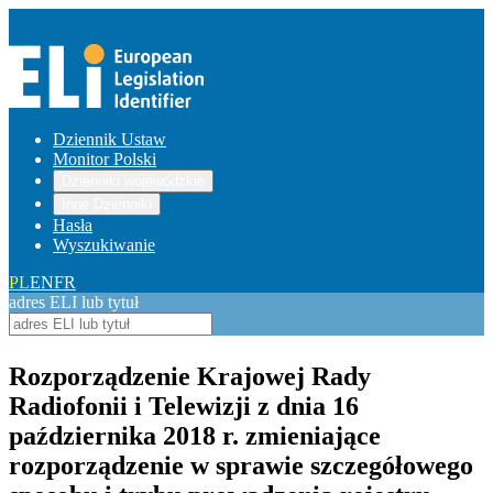
Dziennik Ustaw
Monitor Polski
Dzienniki wojewódzkie
Inne Dzienniki
Hasła
Wyszukiwanie
PL
EN
FR
adres ELI lub tytuł
Rozporządzenie Krajowej Rady
Radiofonii i Telewizji z dnia 16
października 2018 r. zmieniające
rozporządzenie w sprawie szczegółowego