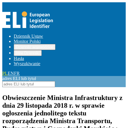
Dziennik Ustaw
Monitor Polski
Dzienniki wojewódzkie
Inne Dzienniki
Hasła
Wyszukiwanie
PL
EN
FR
adres ELI lub tytuł
Obwieszczenie Ministra Infrastruktury z
dnia 29 listopada 2018 r. w sprawie
ogłoszenia jednolitego tekstu
rozporządzenia Ministra Transportu,