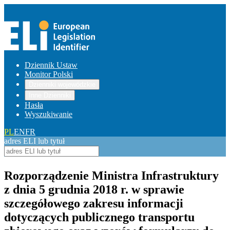
Dziennik Ustaw
Monitor Polski
Dzienniki wojewódzkie
Inne Dzienniki
Hasła
Wyszukiwanie
PL
EN
FR
adres ELI lub tytuł
Rozporządzenie Ministra Infrastruktury
z dnia 5 grudnia 2018 r. w sprawie
szczegółowego zakresu informacji
dotyczących publicznego transportu