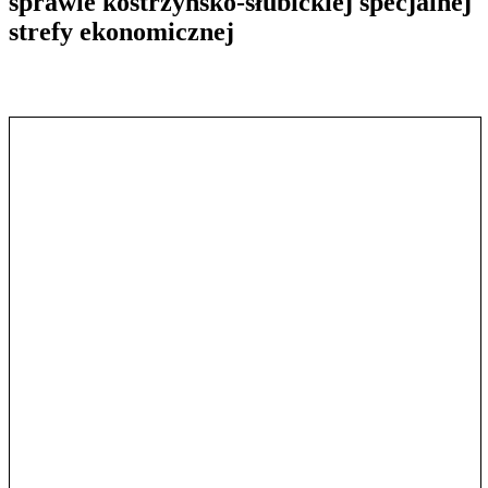
sprawie kostrzyńsko-słubickiej specjalnej
strefy ekonomicznej
Pokaż treść w pełnym oknie