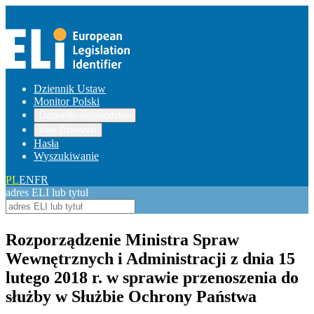
Dziennik Ustaw
Monitor Polski
Dzienniki wojewódzkie
Inne Dzienniki
Hasła
Wyszukiwanie
PL
EN
FR
adres ELI lub tytuł
Rozporządzenie Ministra Spraw
Wewnętrznych i Administracji z dnia 15
lutego 2018 r. w sprawie przenoszenia do
służby w Służbie Ochrony Państwa