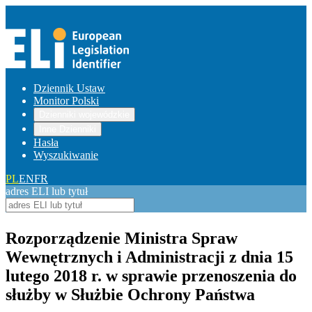
Dziennik Ustaw
Monitor Polski
Dzienniki wojewódzkie
Inne Dzienniki
Hasła
Wyszukiwanie
PL
EN
FR
adres ELI lub tytuł
Rozporządzenie Ministra Spraw
Wewnętrznych i Administracji z dnia 15
lutego 2018 r. w sprawie przenoszenia do
służby w Służbie Ochrony Państwa